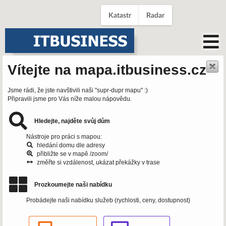
Katastr
Radar
Vítejte na mapa.itbusiness.cz
Jsme rádi, že jste navštivili naši "supr-dupr mapu" :)
Připravili jsme pro Vás níže malou nápovědu.
Hledejte, najděte svůj dům
Nástroje pro práci s mapou:
hledání domu dle adresy
přibližte se v mapě /zoom/
změřte si vzdálenost, ukázat překážky v trase
Prozkoumejte naši nabídku
Probádejte naši nabídku služeb (rychlosti, ceny, dostupnost)