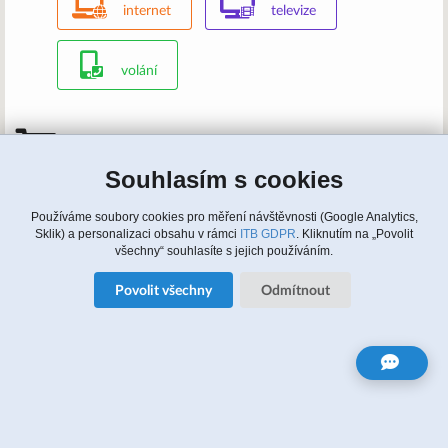
internet
televize
volání
Mám zájem, kontaktujte nás
Souhlasím s cookies
Zavolejte nám: 315 810 620, 608 964 464 (english)
Napište nám:
info@itbusiness.cz
nebo formulář
Update cookies nastaveni
Používáme soubory cookies pro měření návštěvnosti (Google Analytics,
Sklik) a personalizaci obsahu v rámci
ITB GDPR
. Kliknutím na „Povolit
všechny“ souhlasíte s jejich používáním.
Zájem o služby
Povolit všechny
Odmítnout