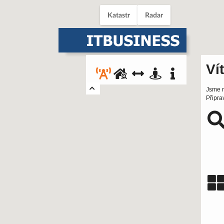
Katastr
Radar
Ví
Jsme r
Připra