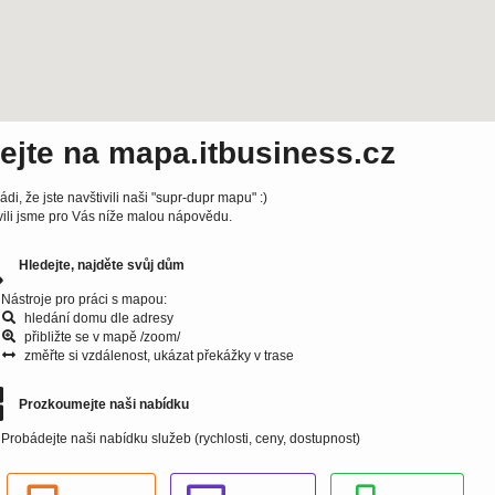
tejte na mapa.itbusiness.cz
ádi, že jste navštivili naši "supr-dupr mapu" :)
vili jsme pro Vás níže malou nápovědu.
Hledejte, najděte svůj dům
Nástroje pro práci s mapou:
hledání domu dle adresy
přibližte se v mapě /zoom/
změřte si vzdálenost, ukázat překážky v trase
Prozkoumejte naši nabídku
Probádejte naši nabídku služeb (rychlosti, ceny, dostupnost)