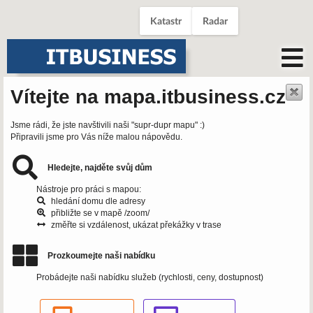
Katastr
Radar
Vítejte na mapa.itbusiness.cz
Jsme rádi, že jste navštivili naši "supr-dupr mapu" :)
Připravili jsme pro Vás níže malou nápovědu.
Hledejte, najděte svůj dům
Nástroje pro práci s mapou:
hledání domu dle adresy
přibližte se v mapě /zoom/
změřte si vzdálenost, ukázat překážky v trase
Prozkoumejte naši nabídku
Probádejte naši nabídku služeb (rychlosti, ceny, dostupnost)