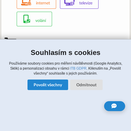
internet
televize
volání
Mám zájem, kontaktujte nás
Souhlasím s cookies
Zavolejte nám: 315 810 620, 608 964 464 (english)
Napište nám:
info@itbusiness.cz
nebo formulář
Update cookies nastaveni
Používáme soubory cookies pro měření návštěvnosti (Google Analytics,
Sklik) a personalizaci obsahu v rámci
ITB GDPR
. Kliknutím na „Povolit
všechny“ souhlasíte s jejich používáním.
Zájem o služby
Povolit všechny
Odmítnout