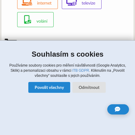
internet
televize
volání
Mám zájem, kontaktujte nás
Souhlasím s cookies
Zavolejte nám: 315 810 620, 608 964 464 (english)
Napište nám:
info@itbusiness.cz
nebo formulář
Update cookies nastaveni
Používáme soubory cookies pro měření návštěvnosti (Google Analytics,
Sklik) a personalizaci obsahu v rámci
ITB GDPR
. Kliknutím na „Povolit
všechny“ souhlasíte s jejich používáním.
Zájem o služby
Povolit všechny
Odmítnout