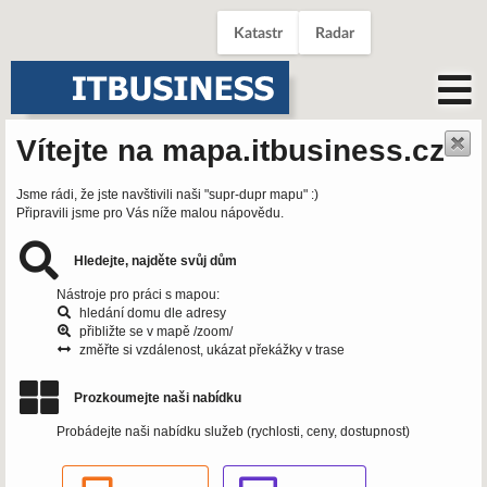
Katastr
Radar
Vítejte na mapa.itbusiness.cz
Jsme rádi, že jste navštivili naši "supr-dupr mapu" :)
Připravili jsme pro Vás níže malou nápovědu.
Hledejte, najděte svůj dům
Nástroje pro práci s mapou:
hledání domu dle adresy
přibližte se v mapě /zoom/
změřte si vzdálenost, ukázat překážky v trase
Prozkoumejte naši nabídku
Probádejte naši nabídku služeb (rychlosti, ceny, dostupnost)