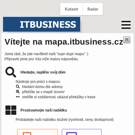
Katastr
Radar
Vítejte na mapa.itbusiness.cz
Jsme rádi, že jste navštivili naši "supr-dupr mapu" :)
Připravili jsme pro Vás níže malou nápovědu.
Hledejte, najděte svůj dům
Nástroje pro práci s mapou:
hledání domu dle adresy
přibližte se v mapě /zoom/
změřte si vzdálenost, ukázat překážky v trase
Prozkoumejte naši nabídku
Probádejte naši nabídku služeb (rychlosti, ceny, dostupnost)