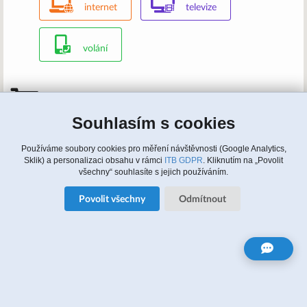
internet
televize
volání
Mám zájem, kontaktujte nás
Souhlasím s cookies
Zavolejte nám: 315 810 620, 608 964 464 (english)
Napište nám:
info@itbusiness.cz
nebo formulář
Update cookies nastaveni
Používáme soubory cookies pro měření návštěvnosti (Google Analytics,
Sklik) a personalizaci obsahu v rámci
ITB GDPR
. Kliknutím na „Povolit
všechny“ souhlasíte s jejich používáním.
Zájem o služby
Povolit všechny
Odmítnout