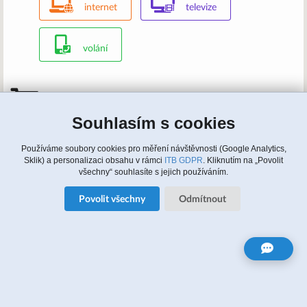
internet
televize
volání
Mám zájem, kontaktujte nás
Souhlasím s cookies
Zavolejte nám: 315 810 620, 608 964 464 (english)
Napište nám:
info@itbusiness.cz
nebo formulář
Update cookies nastaveni
Používáme soubory cookies pro měření návštěvnosti (Google Analytics,
Sklik) a personalizaci obsahu v rámci
ITB GDPR
. Kliknutím na „Povolit
všechny“ souhlasíte s jejich používáním.
Zájem o služby
Povolit všechny
Odmítnout