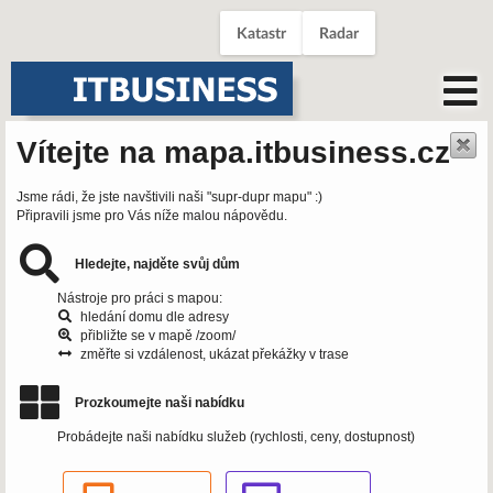
Katastr
Radar
Vítejte na mapa.itbusiness.cz
Jsme rádi, že jste navštivili naši "supr-dupr mapu" :)
Připravili jsme pro Vás níže malou nápovědu.
Hledejte, najděte svůj dům
Nástroje pro práci s mapou:
hledání domu dle adresy
přibližte se v mapě /zoom/
změřte si vzdálenost, ukázat překážky v trase
Prozkoumejte naši nabídku
Probádejte naši nabídku služeb (rychlosti, ceny, dostupnost)