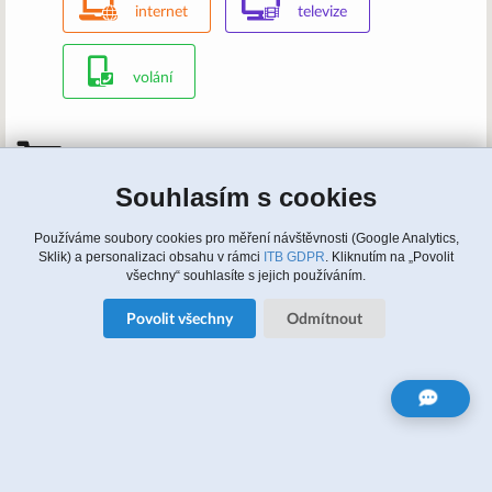
internet
televize
volání
Mám zájem, kontaktujte nás
Souhlasím s cookies
Zavolejte nám: 315 810 620, 608 964 464 (english)
Napište nám:
info@itbusiness.cz
nebo formulář
Update cookies nastaveni
Používáme soubory cookies pro měření návštěvnosti (Google Analytics,
Sklik) a personalizaci obsahu v rámci
ITB GDPR
. Kliknutím na „Povolit
všechny“ souhlasíte s jejich používáním.
Zájem o služby
Povolit všechny
Odmítnout