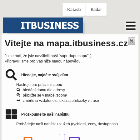
Katastr
Radar
Vítejte na mapa.itbusiness.cz
Jsme rádi, že jste navštivili naši "supr-dupr mapu" :)
Připravili jsme pro Vás níže malou nápovědu.
Hledejte, najděte svůj dům
Nástroje pro práci s mapou:
hledání domu dle adresy
přibližte se v mapě /zoom/
změřte si vzdálenost, ukázat překážky v trase
Prozkoumejte naši nabídku
Probádejte naši nabídku služeb (rychlosti, ceny, dostupnost)