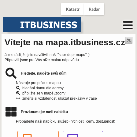
Katastr
Radar
Vítejte na mapa.itbusiness.cz
Jsme rádi, že jste navštivili naši "supr-dupr mapu" :)
Připravili jsme pro Vás níže malou nápovědu.
Hledejte, najděte svůj dům
Nástroje pro práci s mapou:
hledání domu dle adresy
přibližte se v mapě /zoom/
změřte si vzdálenost, ukázat překážky v trase
Prozkoumejte naši nabídku
Probádejte naši nabídku služeb (rychlosti, ceny, dostupnost)