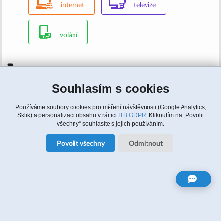
internet
televize
volání
Mám zájem, kontaktujte nás
Souhlasím s cookies
Zavolejte nám: 315 810 620, 608 964 464 (english)
Napište nám:
info@itbusiness.cz
nebo formulář
Update cookies nastaveni
Používáme soubory cookies pro měření návštěvnosti (Google Analytics,
Sklik) a personalizaci obsahu v rámci
ITB GDPR
. Kliknutím na „Povolit
všechny“ souhlasíte s jejich používáním.
Zájem o služby
Povolit všechny
Odmítnout