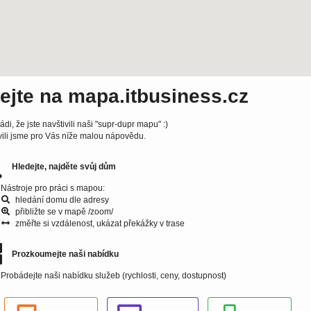
tejte na mapa.itbusiness.cz
ádi, že jste navštivili naši "supr-dupr mapu" :)
vili jsme pro Vás níže malou nápovědu.
Hledejte, najděte svůj dům
Nástroje pro práci s mapou:
hledání domu dle adresy
přibližte se v mapě /zoom/
změřte si vzdálenost, ukázat překážky v trase
Prozkoumejte naši nabídku
Probádejte naši nabídku služeb (rychlosti, ceny, dostupnost)