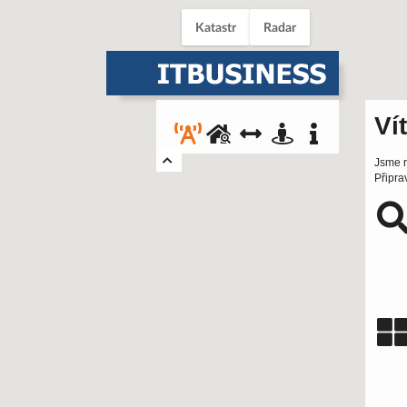
Katastr
Radar
Ví
Jsme r
Připra