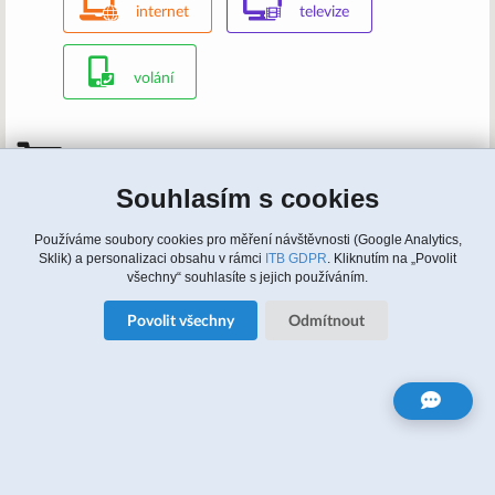
internet
televize
volání
Mám zájem, kontaktujte nás
Souhlasím s cookies
Zavolejte nám: 315 810 620, 608 964 464 (english)
Napište nám:
info@itbusiness.cz
nebo formulář
Update cookies nastaveni
Používáme soubory cookies pro měření návštěvnosti (Google Analytics,
Sklik) a personalizaci obsahu v rámci
ITB GDPR
. Kliknutím na „Povolit
všechny“ souhlasíte s jejich používáním.
Zájem o služby
Povolit všechny
Odmítnout