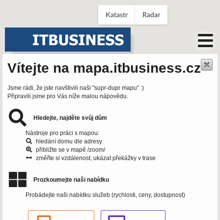
Katastr
Radar
Vítejte na mapa.itbusiness.cz
Jsme rádi, že jste navštivili naši "supr-dupr mapu" :)
Připravili jsme pro Vás níže malou nápovědu.
Hledejte, najděte svůj dům
Nástroje pro práci s mapou:
hledání domu dle adresy
přibližte se v mapě /zoom/
změřte si vzdálenost, ukázat překážky v trase
Prozkoumejte naši nabídku
Probádejte naši nabídku služeb (rychlosti, ceny, dostupnost)