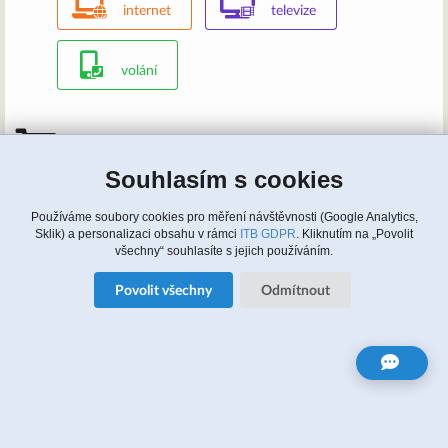
internet
televize
volání
Mám zájem, kontaktujte nás
Souhlasím s cookies
Zavolejte nám: 315 810 620, 608 964 464 (english)
Napište nám:
info@itbusiness.cz
nebo formulář
Update cookies nastaveni
Používáme soubory cookies pro měření návštěvnosti (Google Analytics,
Sklik) a personalizaci obsahu v rámci
ITB GDPR
. Kliknutím na „Povolit
všechny“ souhlasíte s jejich používáním.
Zájem o služby
Povolit všechny
Odmítnout