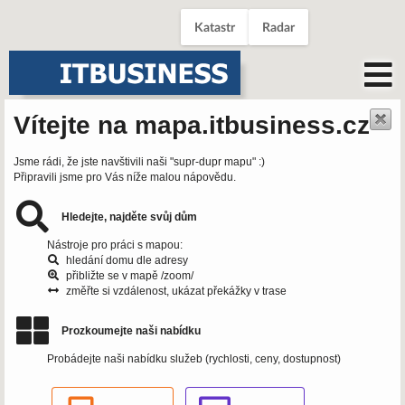
Katastr
Radar
Vítejte na mapa.itbusiness.cz
Jsme rádi, že jste navštivili naši "supr-dupr mapu" :)
Připravili jsme pro Vás níže malou nápovědu.
Hledejte, najděte svůj dům
Nástroje pro práci s mapou:
hledání domu dle adresy
přibližte se v mapě /zoom/
změřte si vzdálenost, ukázat překážky v trase
Prozkoumejte naši nabídku
Probádejte naši nabídku služeb (rychlosti, ceny, dostupnost)